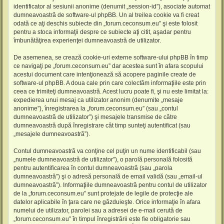
identificator al sesiunii anonime (denumit „session-id”), asociate automat
dumneavoastră de software-ul phpBB. Un al treilea cookie va fi creat
odată ce aţi deschis subiecte din „forum.ceconsum.eu” şi este folosit
pentru a stoca informaţii despre ce subiecte aţi citit, aşadar pentru
îmbunătăţirea experienţei dumneavoastră de utilizator.
De asemenea, se crează cookie-uri externe software-ului phpBB în timp
ce navigaţi pe „forum.ceconsum.eu” dar acestea sunt în afara scopului
acestui document care intenţionează să acopere paginile create de
software-ul phpBB. A doua cale prin care colectăm informaţiile este prin
ceea ce trimiteţi dumneavoastră. Acest lucru poate fi, şi nu este limitat la:
expedierea unui mesaj ca utilizator anonim (denumite „mesaje
anonime”), înregistrarea la „forum.ceconsum.eu” (sau „contul
dumneavoastră de utilizator”) şi mesajele transmise de către
dumneavoastră după înregistrare cât timp sunteţi autentificat (sau
„mesajele dumneavoastră”).
Contul dumneavoastră va conţine cel puţin un nume identificabil (sau
„numele dumneavoastră de utilizator”), o parolă personală folosită
pentru autentificarea în contul dumneavoastră (sau „parola
dumneavoastră”) şi o adresă personală de email validă (sau „email-ul
dumneavoastră”). Informaţiile dumneavoastră pentru contul de utilizator
de la „forum.ceconsum.eu” sunt protejate de legile de protecţie ale
datelor aplicabile în ţara care ne găzduieşte. Orice informaţie în afara
numelui de utilizator, parolei sau a adresei de e-mail cerută de
„forum.ceconsum.eu” în timpul înregistrării este fie obligatorie sau