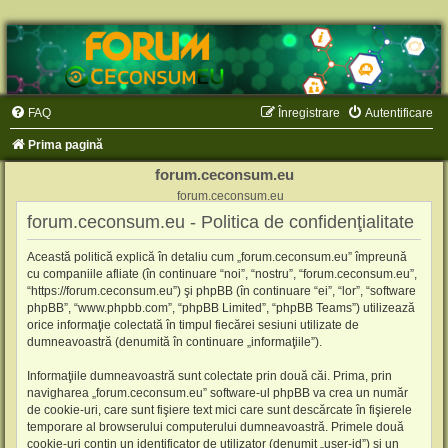
FAQ
Înregistrare
Autentificare
Prima pagină
forum.ceconsum.eu
forum.ceconsum.eu
forum.ceconsum.eu - Politica de confidenţialitate
Această politică explică în detaliu cum „forum.ceconsum.eu” împreună
cu companiile afliate (în continuare “noi”, “nostru”, “forum.ceconsum.eu”,
“https://forum.ceconsum.eu”) şi phpBB (în continuare “ei”, “lor”, “software
phpBB”, “www.phpbb.com”, “phpBB Limited”, “phpBB Teams”) utilizează
orice informaţie colectată în timpul fiecărei sesiuni utilizate de
dumneavoastră (denumită în continuare „informaţiile”).
Informaţiile dumneavoastră sunt colectate prin două căi. Prima, prin
navigharea „forum.ceconsum.eu” software-ul phpBB va crea un număr
de cookie-uri, care sunt fişiere text mici care sunt descărcate în fişierele
temporare al browserului computerului dumneavoastră. Primele două
cookie-uri conţin un identificator de utilizator (denumit „user-id”) şi un