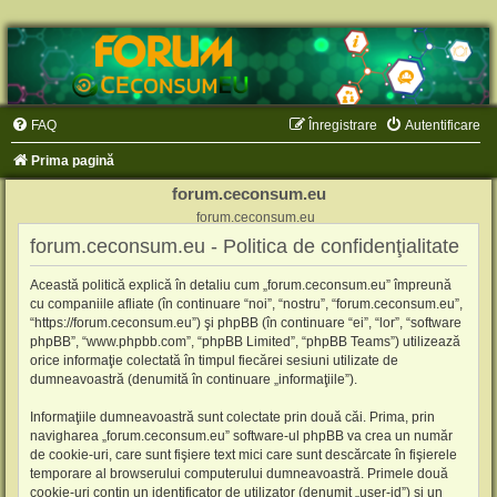
FAQ
Înregistrare
Autentificare
Prima pagină
forum.ceconsum.eu
forum.ceconsum.eu
forum.ceconsum.eu - Politica de confidenţialitate
Această politică explică în detaliu cum „forum.ceconsum.eu” împreună
cu companiile afliate (în continuare “noi”, “nostru”, “forum.ceconsum.eu”,
“https://forum.ceconsum.eu”) şi phpBB (în continuare “ei”, “lor”, “software
phpBB”, “www.phpbb.com”, “phpBB Limited”, “phpBB Teams”) utilizează
orice informaţie colectată în timpul fiecărei sesiuni utilizate de
dumneavoastră (denumită în continuare „informaţiile”).
Informaţiile dumneavoastră sunt colectate prin două căi. Prima, prin
navigharea „forum.ceconsum.eu” software-ul phpBB va crea un număr
de cookie-uri, care sunt fişiere text mici care sunt descărcate în fişierele
temporare al browserului computerului dumneavoastră. Primele două
cookie-uri conţin un identificator de utilizator (denumit „user-id”) şi un