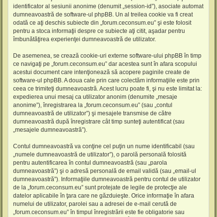
identificator al sesiunii anonime (denumit „session-id”), asociate automat
dumneavoastră de software-ul phpBB. Un al treilea cookie va fi creat
odată ce aţi deschis subiecte din „forum.ceconsum.eu” şi este folosit
pentru a stoca informaţii despre ce subiecte aţi citit, aşadar pentru
îmbunătăţirea experienţei dumneavoastră de utilizator.
De asemenea, se crează cookie-uri externe software-ului phpBB în timp
ce navigaţi pe „forum.ceconsum.eu” dar acestea sunt în afara scopului
acestui document care intenţionează să acopere paginile create de
software-ul phpBB. A doua cale prin care colectăm informaţiile este prin
ceea ce trimiteţi dumneavoastră. Acest lucru poate fi, şi nu este limitat la:
expedierea unui mesaj ca utilizator anonim (denumite „mesaje
anonime”), înregistrarea la „forum.ceconsum.eu” (sau „contul
dumneavoastră de utilizator”) şi mesajele transmise de către
dumneavoastră după înregistrare cât timp sunteţi autentificat (sau
„mesajele dumneavoastră”).
Contul dumneavoastră va conţine cel puţin un nume identificabil (sau
„numele dumneavoastră de utilizator”), o parolă personală folosită
pentru autentificarea în contul dumneavoastră (sau „parola
dumneavoastră”) şi o adresă personală de email validă (sau „email-ul
dumneavoastră”). Informaţiile dumneavoastră pentru contul de utilizator
de la „forum.ceconsum.eu” sunt protejate de legile de protecţie ale
datelor aplicabile în ţara care ne găzduieşte. Orice informaţie în afara
numelui de utilizator, parolei sau a adresei de e-mail cerută de
„forum.ceconsum.eu” în timpul înregistrării este fie obligatorie sau