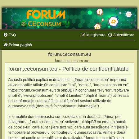
FAQ
Înregistrare
Autentificare
Prima pagină
forum.ceconsum.eu
forum.ceconsum.eu
forum.ceconsum.eu - Politica de confidenţialitate
Această politică explică în detaliu cum „forum.ceconsum.eu” împreună
cu companiile afliate (în continuare “noi”, “nostru”, “forum.ceconsum.eu”,
“https://forum.ceconsum.eu”) şi phpBB (în continuare “ei”, “lor”, “software
phpBB”, “www.phpbb.com”, “phpBB Limited”, “phpBB Teams”) utilizează
orice informaţie colectată în timpul fiecărei sesiuni utilizate de
dumneavoastră (denumită în continuare „informaţiile”).
Informaţiile dumneavoastră sunt colectate prin două căi. Prima, prin
navigharea „forum.ceconsum.eu” software-ul phpBB va crea un număr
de cookie-uri, care sunt fişiere text mici care sunt descărcate în fişierele
temporare al browserului computerului dumneavoastră. Primele două
cookie-uri conţin un identificator de utilizator (denumit „user-id”) şi un