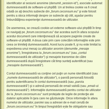
identificator al sesiunii anonime (denumit „session-id”), asociate automat
dumneavoastră de software-ul phpBB. Un al treilea cookie va fi creat
odată ce aţi deschis subiecte din „forum.ceconsum.eu” şi este folosit
pentru a stoca informaţii despre ce subiecte aţi citit, aşadar pentru
îmbunătăţirea experienţei dumneavoastră de utilizator.
De asemenea, se crează cookie-uri externe software-ului phpBB în timp
ce navigaţi pe „forum.ceconsum.eu” dar acestea sunt în afara scopului
acestui document care intenţionează să acopere paginile create de
software-ul phpBB. A doua cale prin care colectăm informaţiile este prin
ceea ce trimiteţi dumneavoastră. Acest lucru poate fi, şi nu este limitat la:
expedierea unui mesaj ca utilizator anonim (denumite „mesaje
anonime”), înregistrarea la „forum.ceconsum.eu” (sau „contul
dumneavoastră de utilizator”) şi mesajele transmise de către
dumneavoastră după înregistrare cât timp sunteţi autentificat (sau
„mesajele dumneavoastră”).
Contul dumneavoastră va conţine cel puţin un nume identificabil (sau
„numele dumneavoastră de utilizator”), o parolă personală folosită
pentru autentificarea în contul dumneavoastră (sau „parola
dumneavoastră”) şi o adresă personală de email validă (sau „email-ul
dumneavoastră”). Informaţiile dumneavoastră pentru contul de utilizator
de la „forum.ceconsum.eu” sunt protejate de legile de protecţie ale
datelor aplicabile în ţara care ne găzduieşte. Orice informaţie în afara
numelui de utilizator, parolei sau a adresei de e-mail cerută de
„forum.ceconsum.eu” în timpul înregistrării este fie obligatorie sau