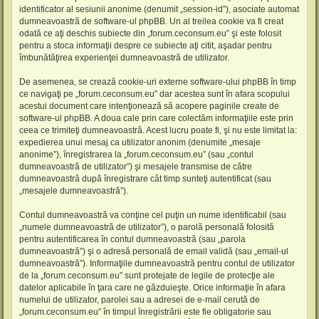
identificator al sesiunii anonime (denumit „session-id”), asociate automat
dumneavoastră de software-ul phpBB. Un al treilea cookie va fi creat
odată ce aţi deschis subiecte din „forum.ceconsum.eu” şi este folosit
pentru a stoca informaţii despre ce subiecte aţi citit, aşadar pentru
îmbunătăţirea experienţei dumneavoastră de utilizator.
De asemenea, se crează cookie-uri externe software-ului phpBB în timp
ce navigaţi pe „forum.ceconsum.eu” dar acestea sunt în afara scopului
acestui document care intenţionează să acopere paginile create de
software-ul phpBB. A doua cale prin care colectăm informaţiile este prin
ceea ce trimiteţi dumneavoastră. Acest lucru poate fi, şi nu este limitat la:
expedierea unui mesaj ca utilizator anonim (denumite „mesaje
anonime”), înregistrarea la „forum.ceconsum.eu” (sau „contul
dumneavoastră de utilizator”) şi mesajele transmise de către
dumneavoastră după înregistrare cât timp sunteţi autentificat (sau
„mesajele dumneavoastră”).
Contul dumneavoastră va conţine cel puţin un nume identificabil (sau
„numele dumneavoastră de utilizator”), o parolă personală folosită
pentru autentificarea în contul dumneavoastră (sau „parola
dumneavoastră”) şi o adresă personală de email validă (sau „email-ul
dumneavoastră”). Informaţiile dumneavoastră pentru contul de utilizator
de la „forum.ceconsum.eu” sunt protejate de legile de protecţie ale
datelor aplicabile în ţara care ne găzduieşte. Orice informaţie în afara
numelui de utilizator, parolei sau a adresei de e-mail cerută de
„forum.ceconsum.eu” în timpul înregistrării este fie obligatorie sau