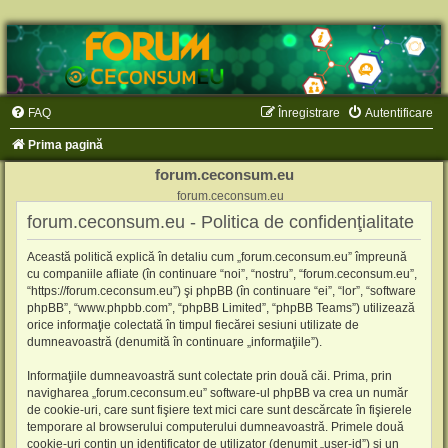
FAQ
Înregistrare
Autentificare
Prima pagină
forum.ceconsum.eu
forum.ceconsum.eu
forum.ceconsum.eu - Politica de confidenţialitate
Această politică explică în detaliu cum „forum.ceconsum.eu” împreună
cu companiile afliate (în continuare “noi”, “nostru”, “forum.ceconsum.eu”,
“https://forum.ceconsum.eu”) şi phpBB (în continuare “ei”, “lor”, “software
phpBB”, “www.phpbb.com”, “phpBB Limited”, “phpBB Teams”) utilizează
orice informaţie colectată în timpul fiecărei sesiuni utilizate de
dumneavoastră (denumită în continuare „informaţiile”).
Informaţiile dumneavoastră sunt colectate prin două căi. Prima, prin
navigharea „forum.ceconsum.eu” software-ul phpBB va crea un număr
de cookie-uri, care sunt fişiere text mici care sunt descărcate în fişierele
temporare al browserului computerului dumneavoastră. Primele două
cookie-uri conţin un identificator de utilizator (denumit „user-id”) şi un