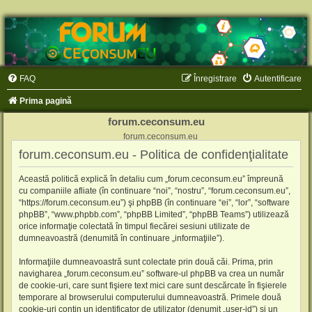
FAQ
Înregistrare
Autentificare
Prima pagină
forum.ceconsum.eu
forum.ceconsum.eu
forum.ceconsum.eu - Politica de confidenţialitate
Această politică explică în detaliu cum „forum.ceconsum.eu” împreună
cu companiile afliate (în continuare “noi”, “nostru”, “forum.ceconsum.eu”,
“https://forum.ceconsum.eu”) şi phpBB (în continuare “ei”, “lor”, “software
phpBB”, “www.phpbb.com”, “phpBB Limited”, “phpBB Teams”) utilizează
orice informaţie colectată în timpul fiecărei sesiuni utilizate de
dumneavoastră (denumită în continuare „informaţiile”).
Informaţiile dumneavoastră sunt colectate prin două căi. Prima, prin
navigharea „forum.ceconsum.eu” software-ul phpBB va crea un număr
de cookie-uri, care sunt fişiere text mici care sunt descărcate în fişierele
temporare al browserului computerului dumneavoastră. Primele două
cookie-uri conţin un identificator de utilizator (denumit „user-id”) şi un