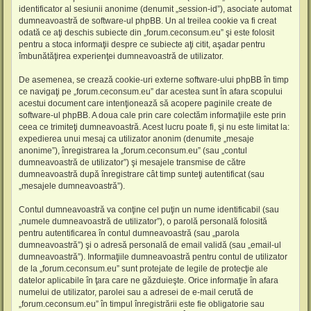
identificator al sesiunii anonime (denumit „session-id”), asociate automat
dumneavoastră de software-ul phpBB. Un al treilea cookie va fi creat
odată ce aţi deschis subiecte din „forum.ceconsum.eu” şi este folosit
pentru a stoca informaţii despre ce subiecte aţi citit, aşadar pentru
îmbunătăţirea experienţei dumneavoastră de utilizator.
De asemenea, se crează cookie-uri externe software-ului phpBB în timp
ce navigaţi pe „forum.ceconsum.eu” dar acestea sunt în afara scopului
acestui document care intenţionează să acopere paginile create de
software-ul phpBB. A doua cale prin care colectăm informaţiile este prin
ceea ce trimiteţi dumneavoastră. Acest lucru poate fi, şi nu este limitat la:
expedierea unui mesaj ca utilizator anonim (denumite „mesaje
anonime”), înregistrarea la „forum.ceconsum.eu” (sau „contul
dumneavoastră de utilizator”) şi mesajele transmise de către
dumneavoastră după înregistrare cât timp sunteţi autentificat (sau
„mesajele dumneavoastră”).
Contul dumneavoastră va conţine cel puţin un nume identificabil (sau
„numele dumneavoastră de utilizator”), o parolă personală folosită
pentru autentificarea în contul dumneavoastră (sau „parola
dumneavoastră”) şi o adresă personală de email validă (sau „email-ul
dumneavoastră”). Informaţiile dumneavoastră pentru contul de utilizator
de la „forum.ceconsum.eu” sunt protejate de legile de protecţie ale
datelor aplicabile în ţara care ne găzduieşte. Orice informaţie în afara
numelui de utilizator, parolei sau a adresei de e-mail cerută de
„forum.ceconsum.eu” în timpul înregistrării este fie obligatorie sau