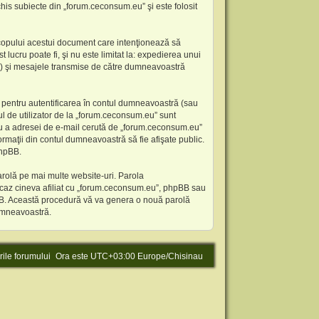
his subiecte din „forum.ceconsum.eu” şi este folosit
copului acestui document care intenţionează să
lucru poate fi, şi nu este limitat la: expedierea unui
”) şi mesajele transmise de către dumneavoastră
 pentru autentificarea în contul dumneavoastră (sau
 de utilizator de la „forum.ceconsum.eu” sunt
 sau a adresei de e-mail cerută de „forum.ceconsum.eu”
formaţii din contul dumneavoastră să fie afişate public.
phpBB.
arolă pe mai multe website-uri. Parola
n caz cineva afiliat cu „forum.ceconsum.eu”, phpBB sau
phpBB. Această procedură vă va genera o nouă parolă
dumneavoastră.
rile forumului
Ora este UTC+03:00 Europe/Chisinau