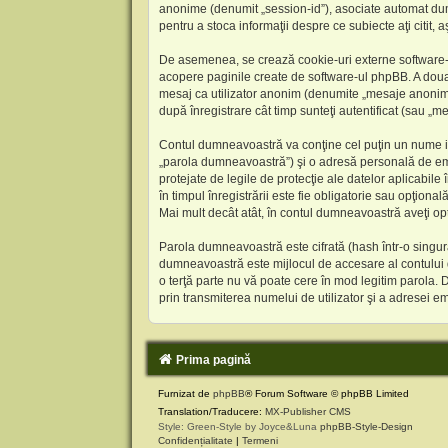
anonime (denumit „session-id”), asociate automat dumn
pentru a stoca informaţii despre ce subiecte aţi citit
De asemenea, se crează cookie-uri externe software-
acopere paginile create de software-ul phpBB. A doua c
mesaj ca utilizator anonim (denumite „mesaje anonime
după înregistrare cât timp sunteţi autentificat (sau „
Contul dumneavoastră va conţine cel puţin un nume id
„parola dumneavoastră”) şi o adresă personală de ema
protejate de legile de protecţie ale datelor aplicabil
în timpul înregistrării este fie obligatorie sau opţiona
Mai mult decât atât, în contul dumneavoastră aveţi o
Parola dumneavoastră este cifrată (hash într-o singură
dumneavoastră este mijlocul de accesare al contului d
o terţă parte nu vă poate cere în mod legitim parola. 
prin transmiterea numelui de utilizator şi a adresei
Prima pagină
Furnizat de
phpBB
® Forum Software © phpBB Limited
Translation/Traducere:
MX-Publisher CMS
Style: Green-Style by Joyce&Luna
phpBB-Style-Design
Confidențialitate
|
Termeni