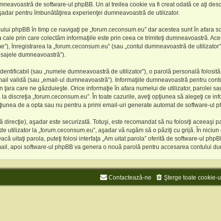
eavoastră de software-ul phpBB. Un al treilea cookie va fi creat odată ce aţi desc
, aşadar pentru îmbunătăţirea experienţei dumneavoastră de utilizator.
ului phpBB în timp ce navigaţi pe „forum.ceconsum.eu” dar acestea sunt în afara s
ale prin care colectăm informaţiile este prin ceea ce trimiteţi dumneavoastră. Acest 
”), înregistrarea la „forum.ceconsum.eu” (sau „contul dumneavoastră de utilizator
mesajele dumneavoastră”).
entificabil (sau „numele dumneavoastră de utilizator”), o parolă personală folosită
il validă (sau „email-ul dumneavoastră”). Informaţiile dumneavoastră pentru contul
e în ţara care ne găzduieşte. Orice informaţie în afara numelui de utilizator, parolei
lă la discreţia „forum.ceconsum.eu”. În toate cazurile, aveţi opţiunea să alegeţi ce in
pţiunea de a opta sau nu pentru a primi email-uri generate automat de software-ul 
 direcţie), aşadar este securizată. Totuşi, este recomandat să nu folosiţi aceeaşi p
e utilizator la „forum.ceconsum.eu”, aşadar vă rugăm să o păziţi cu grijă. În niciu
Dacă uitaţi parola, puteţi folosi interfaţa „Am uitat parola” oferită de software-ul 
 email, apoi software-ul phpBB va genera o nouă parolă pentru accesarea contului 
Contactează-ne
Şterge toate cookie-u