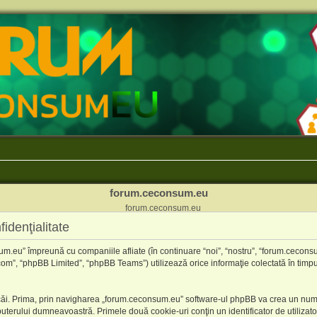
forum.ceconsum.eu
forum.ceconsum.eu
idenţialitate
um.eu” împreună cu companiile afliate (în continuare “noi”, “nostru”, “forum.cecons
com”, “phpBB Limited”, “phpBB Teams”) utilizează orice informaţie colectată în timpu
ăi. Prima, prin navigharea „forum.ceconsum.eu” software-ul phpBB va crea un număr 
erului dumneavoastră. Primele două cookie-uri conţin un identificator de utilizator (