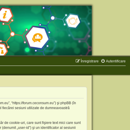
Înregistrare
Autentificare
um.eu”, “https://forum.ceconsum.eu”) şi phpBB (în
l fiecărei sesiuni utilizate de dumneavoastră
de cookie-uri, care sunt fişiere text mici care sunt
denumit „user-id”) şi un identificator al sesiunii