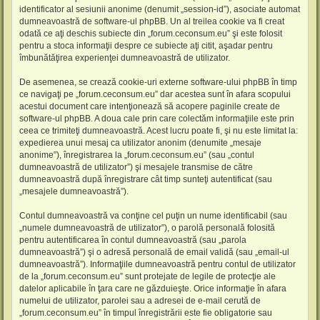
identificator al sesiunii anonime (denumit „session-id”), asociate automat
dumneavoastră de software-ul phpBB. Un al treilea cookie va fi creat
odată ce aţi deschis subiecte din „forum.ceconsum.eu” şi este folosit
pentru a stoca informaţii despre ce subiecte aţi citit, aşadar pentru
îmbunătăţirea experienţei dumneavoastră de utilizator.
De asemenea, se crează cookie-uri externe software-ului phpBB în timp
ce navigaţi pe „forum.ceconsum.eu” dar acestea sunt în afara scopului
acestui document care intenţionează să acopere paginile create de
software-ul phpBB. A doua cale prin care colectăm informaţiile este prin
ceea ce trimiteţi dumneavoastră. Acest lucru poate fi, şi nu este limitat la:
expedierea unui mesaj ca utilizator anonim (denumite „mesaje
anonime”), înregistrarea la „forum.ceconsum.eu” (sau „contul
dumneavoastră de utilizator”) şi mesajele transmise de către
dumneavoastră după înregistrare cât timp sunteţi autentificat (sau
„mesajele dumneavoastră”).
Contul dumneavoastră va conţine cel puţin un nume identificabil (sau
„numele dumneavoastră de utilizator”), o parolă personală folosită
pentru autentificarea în contul dumneavoastră (sau „parola
dumneavoastră”) şi o adresă personală de email validă (sau „email-ul
dumneavoastră”). Informaţiile dumneavoastră pentru contul de utilizator
de la „forum.ceconsum.eu” sunt protejate de legile de protecţie ale
datelor aplicabile în ţara care ne găzduieşte. Orice informaţie în afara
numelui de utilizator, parolei sau a adresei de e-mail cerută de
„forum.ceconsum.eu” în timpul înregistrării este fie obligatorie sau