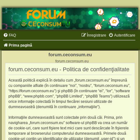
FAQ
Înregistrare
Autentificare
Prima pagină
forum.ceconsum.eu
forum.ceconsum.eu
forum.ceconsum.eu - Politica de confidenţialitate
Această politică explică în detaliu cum „forum.ceconsum.eu” împreună
cu companiile afliate (în continuare “noi”, “nostru”, “forum.ceconsum.eu”,
“https://forum.ceconsum.eu”) şi phpBB (în continuare “ei”, “lor”, “software
phpBB”, “www.phpbb.com”, “phpBB Limited”, “phpBB Teams”) utilizează
orice informaţie colectată în timpul fiecărei sesiuni utilizate de
dumneavoastră (denumită în continuare „informaţiile”).
Informaţiile dumneavoastră sunt colectate prin două căi. Prima, prin
navigharea „forum.ceconsum.eu” software-ul phpBB va crea un număr
de cookie-uri, care sunt fişiere text mici care sunt descărcate în fişierele
temporare al browserului computerului dumneavoastră. Primele două
cookie-uri conţin un identificator de utilizator (denumit „user-id”) şi un