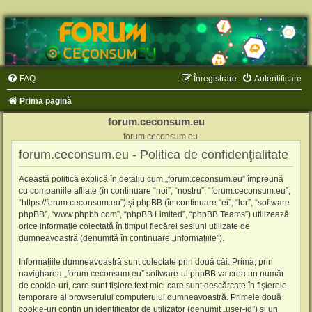
FAQ
Înregistrare
Autentificare
Prima pagină
forum.ceconsum.eu
forum.ceconsum.eu
forum.ceconsum.eu - Politica de confidenţialitate
Această politică explică în detaliu cum „forum.ceconsum.eu” împreună
cu companiile afliate (în continuare “noi”, “nostru”, “forum.ceconsum.eu”,
“https://forum.ceconsum.eu”) şi phpBB (în continuare “ei”, “lor”, “software
phpBB”, “www.phpbb.com”, “phpBB Limited”, “phpBB Teams”) utilizează
orice informaţie colectată în timpul fiecărei sesiuni utilizate de
dumneavoastră (denumită în continuare „informaţiile”).
Informaţiile dumneavoastră sunt colectate prin două căi. Prima, prin
navigharea „forum.ceconsum.eu” software-ul phpBB va crea un număr
de cookie-uri, care sunt fişiere text mici care sunt descărcate în fişierele
temporare al browserului computerului dumneavoastră. Primele două
cookie-uri conţin un identificator de utilizator (denumit „user-id”) şi un