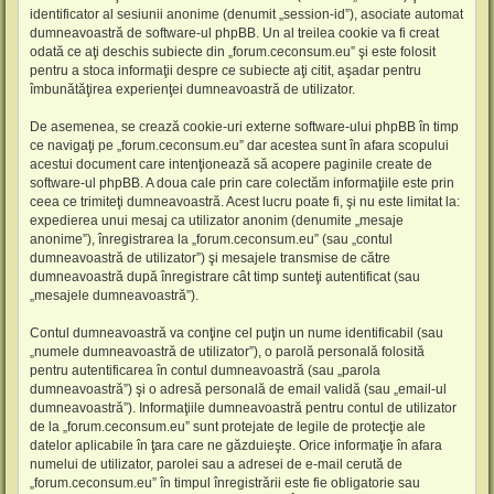
identificator al sesiunii anonime (denumit „session-id”), asociate automat
dumneavoastră de software-ul phpBB. Un al treilea cookie va fi creat
odată ce aţi deschis subiecte din „forum.ceconsum.eu” şi este folosit
pentru a stoca informaţii despre ce subiecte aţi citit, aşadar pentru
îmbunătăţirea experienţei dumneavoastră de utilizator.
De asemenea, se crează cookie-uri externe software-ului phpBB în timp
ce navigaţi pe „forum.ceconsum.eu” dar acestea sunt în afara scopului
acestui document care intenţionează să acopere paginile create de
software-ul phpBB. A doua cale prin care colectăm informaţiile este prin
ceea ce trimiteţi dumneavoastră. Acest lucru poate fi, şi nu este limitat la:
expedierea unui mesaj ca utilizator anonim (denumite „mesaje
anonime”), înregistrarea la „forum.ceconsum.eu” (sau „contul
dumneavoastră de utilizator”) şi mesajele transmise de către
dumneavoastră după înregistrare cât timp sunteţi autentificat (sau
„mesajele dumneavoastră”).
Contul dumneavoastră va conţine cel puţin un nume identificabil (sau
„numele dumneavoastră de utilizator”), o parolă personală folosită
pentru autentificarea în contul dumneavoastră (sau „parola
dumneavoastră”) şi o adresă personală de email validă (sau „email-ul
dumneavoastră”). Informaţiile dumneavoastră pentru contul de utilizator
de la „forum.ceconsum.eu” sunt protejate de legile de protecţie ale
datelor aplicabile în ţara care ne găzduieşte. Orice informaţie în afara
numelui de utilizator, parolei sau a adresei de e-mail cerută de
„forum.ceconsum.eu” în timpul înregistrării este fie obligatorie sau