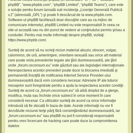
phpBB”, “www.phpbb.com”, “phpBB Limited”, “phpBB Teams”), care este
o soluţie pentru forum lansată sub incidenţa „
Licenţei Generală Publică
v.2
” (abreviată „GPL”) şi poate fi descărcat de la
www.phpbb.com
.
Software-ul phpBB facilitează doar discuţiile care au ca mijloc de
comunicare internetul, phpBB Limited nu este responsabill în ceea ce
site-ul acceptă sau nu din punct de vedere al conţinutului permis şi/sau a
conduitei. Pentru mai multe informaţii despre phpBB, vizitaţi:
https://www.phpbb.com/
.
Sunteţi de acord să nu scrieţi niciun material abuziv, obscen, vulgar,
calomnios, de ură, ameninţare, orientare-sexuală sau orice alt material
care poate viola prevederile legale ale ţării dumneavoastră, ale ţării
unde „forum.ceconsum.eu” este găzduit sau ale legislaţiei internaţionale.
Nerespectarea acestor prevederi poate duce la blocarea imediată şi
permanentă însoţită de notificarea Internet Service Provider-ului
dumneavoastră dacă vom considera necesar. Adresele IP ale tuturor
mesajelor sunt înregistrate pentru a ajuta la respectarea acestor condiţii.
Sunteţi de acord ca „forum.ceconsum.eu” să aibă dreptul de a şterge,
modifica, muta sau închide orice subiect în orice moment în care
consideră necesar. Ca utilizator sunteţi de acord ca orice informaţie
introdusă să fie stocată în baza de date. Aceste informaţii nu vor fi
dezvăluite niciunei terţe părţi fără consimţământul dumneavoastră, iar
„forum.ceconsum.eu” sau phpBB nu pot fi consideraţi responsabili
pentru vreo încercare de hacking care poate duce la compromiterea
datelor.