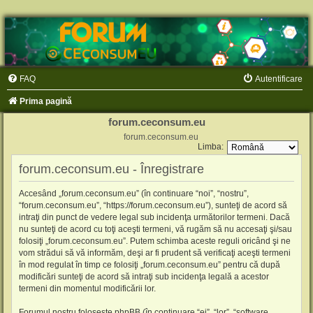
FAQ
Autentificare
Prima pagină
forum.ceconsum.eu
forum.ceconsum.eu
Limba:
forum.ceconsum.eu - Înregistrare
Accesând „forum.ceconsum.eu” (în continuare “noi”, “nostru”,
“forum.ceconsum.eu”, “https://forum.ceconsum.eu”), sunteţi de acord să
intraţi din punct de vedere legal sub incidenţa următorilor termeni. Dacă
nu sunteţi de acord cu toţi aceşti termeni, vă rugăm să nu accesaţi şi/sau
folosiţi „forum.ceconsum.eu”. Putem schimba aceste reguli oricând şi ne
vom strădui să vă informăm, deşi ar fi prudent să verificaţi aceşti termeni
în mod regulat în timp ce folosiţi „forum.ceconsum.eu” pentru că după
modificări sunteţi de acord să intraţi sub incidenţa legală a acestor
termeni din momentul modificării lor.
Forumul nostru foloseşte phpBB (în continuare “ei”, “lor”, “software