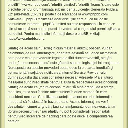
phpBB”, “www.phpbb.com”, “phpBB Limited”, “phpBB Teams”), care este
o soluţie pentru forum lansată sub incidenţa „
Licenţei Generală Publică
v.2
” (abreviată „GPL”) şi poate fi descărcat de la
www.phpbb.com
.
Software-ul phpBB facilitează doar discuţiile care au ca mijloc de
comunicare internetul, phpBB Limited nu este responsabill în ceea ce
site-ul acceptă sau nu din punct de vedere al conţinutului permis şi/sau a
conduitei. Pentru mai multe informaţii despre phpBB, vizitaţi:
https://www.phpbb.com/
.
Sunteţi de acord să nu scrieţi niciun material abuziv, obscen, vulgar,
calomnios, de ură, ameninţare, orientare-sexuală sau orice alt material
care poate viola prevederile legale ale ţării dumneavoastră, ale ţării
unde „forum.ceconsum.eu” este găzduit sau ale legislaţiei internaţionale.
Nerespectarea acestor prevederi poate duce la blocarea imediată şi
permanentă însoţită de notificarea Internet Service Provider-ului
dumneavoastră dacă vom considera necesar. Adresele IP ale tuturor
mesajelor sunt înregistrate pentru a ajuta la respectarea acestor condiţii.
Sunteţi de acord ca „forum.ceconsum.eu” să aibă dreptul de a şterge,
modifica, muta sau închide orice subiect în orice moment în care
consideră necesar. Ca utilizator sunteţi de acord ca orice informaţie
introdusă să fie stocată în baza de date. Aceste informaţii nu vor fi
dezvăluite niciunei terţe părţi fără consimţământul dumneavoastră, iar
„forum.ceconsum.eu” sau phpBB nu pot fi consideraţi responsabili
pentru vreo încercare de hacking care poate duce la compromiterea
datelor.