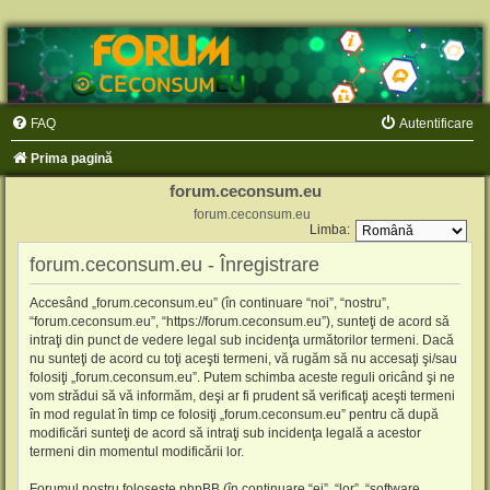
FAQ
Autentificare
Prima pagină
forum.ceconsum.eu
forum.ceconsum.eu
Limba:
forum.ceconsum.eu - Înregistrare
Accesând „forum.ceconsum.eu” (în continuare “noi”, “nostru”,
“forum.ceconsum.eu”, “https://forum.ceconsum.eu”), sunteţi de acord să
intraţi din punct de vedere legal sub incidenţa următorilor termeni. Dacă
nu sunteţi de acord cu toţi aceşti termeni, vă rugăm să nu accesaţi şi/sau
folosiţi „forum.ceconsum.eu”. Putem schimba aceste reguli oricând şi ne
vom strădui să vă informăm, deşi ar fi prudent să verificaţi aceşti termeni
în mod regulat în timp ce folosiţi „forum.ceconsum.eu” pentru că după
modificări sunteţi de acord să intraţi sub incidenţa legală a acestor
termeni din momentul modificării lor.
Forumul nostru foloseşte phpBB (în continuare “ei”, “lor”, “software