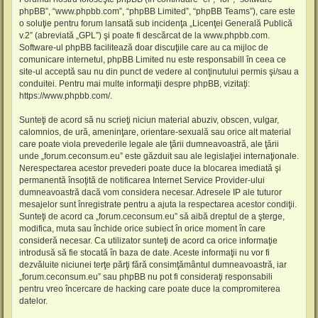
phpBB”, “www.phpbb.com”, “phpBB Limited”, “phpBB Teams”), care este
o soluţie pentru forum lansată sub incidenţa „
Licenţei Generală Publică
v.2
” (abreviată „GPL”) şi poate fi descărcat de la
www.phpbb.com
.
Software-ul phpBB facilitează doar discuţiile care au ca mijloc de
comunicare internetul, phpBB Limited nu este responsabill în ceea ce
site-ul acceptă sau nu din punct de vedere al conţinutului permis şi/sau a
conduitei. Pentru mai multe informaţii despre phpBB, vizitaţi:
https://www.phpbb.com/
.
Sunteţi de acord să nu scrieţi niciun material abuziv, obscen, vulgar,
calomnios, de ură, ameninţare, orientare-sexuală sau orice alt material
care poate viola prevederile legale ale ţării dumneavoastră, ale ţării
unde „forum.ceconsum.eu” este găzduit sau ale legislaţiei internaţionale.
Nerespectarea acestor prevederi poate duce la blocarea imediată şi
permanentă însoţită de notificarea Internet Service Provider-ului
dumneavoastră dacă vom considera necesar. Adresele IP ale tuturor
mesajelor sunt înregistrate pentru a ajuta la respectarea acestor condiţii.
Sunteţi de acord ca „forum.ceconsum.eu” să aibă dreptul de a şterge,
modifica, muta sau închide orice subiect în orice moment în care
consideră necesar. Ca utilizator sunteţi de acord ca orice informaţie
introdusă să fie stocată în baza de date. Aceste informaţii nu vor fi
dezvăluite niciunei terţe părţi fără consimţământul dumneavoastră, iar
„forum.ceconsum.eu” sau phpBB nu pot fi consideraţi responsabili
pentru vreo încercare de hacking care poate duce la compromiterea
datelor.