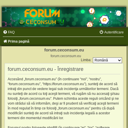
FAQ
Autentificare
Prima pagină
forum.ceconsum.eu
forum.ceconsum.eu
Limba:
forum.ceconsum.eu - Înregistrare
Accesând „forum.ceconsum.eu” (în continuare “noi”, “nostru”,
“forum.ceconsum.eu”, “https://forum.ceconsum.eu”), sunteţi de acord să
intraţi din punct de vedere legal sub incidenţa următorilor termeni. Dacă
nu sunteţi de acord cu toţi aceşti termeni, vă rugăm să nu accesaţi şi/sau
folosiţi „forum.ceconsum.eu”. Putem schimba aceste reguli oricând şi ne
vom strădui să vă informăm, deşi ar fi prudent să verificaţi aceşti termeni
în mod regulat în timp ce folosiţi „forum.ceconsum.eu” pentru că după
modificări sunteţi de acord să intraţi sub incidenţa legală a acestor
termeni din momentul modificării lor.
Forumul nostru foloseşte phpBB (în continuare “ei”, “lor”, “software