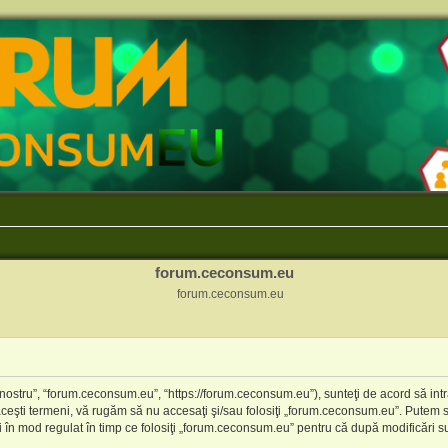
forum.ceconsum.eu
forum.ceconsum.eu
ostru”, “forum.ceconsum.eu”, “https://forum.ceconsum.eu”), sunteţi de acord să intr
 aceşti termeni, vă rugăm să nu accesaţi şi/sau folosiţi „forum.ceconsum.eu”. Putem 
ni în mod regulat în timp ce folosiţi „forum.ceconsum.eu” pentru că după modificări su