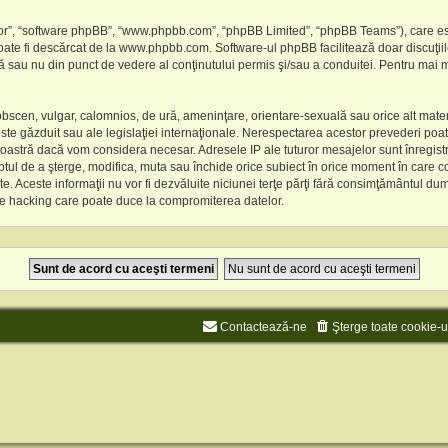
“lor”, “software phpBB”, “www.phpbb.com”, “phpBB Limited”, “phpBB Teams”), care es
oate fi descărcat de la
www.phpbb.com
. Software-ul phpBB facilitează doar discuţi
ă sau nu din punct de vedere al conţinutului permis şi/sau a conduitei. Pentru mai mu
obscen, vulgar, calomnios, de ură, ameninţare, orientare-sexuală sau orice alt materi
te găzduit sau ale legislaţiei internaţionale. Nerespectarea acestor prevederi poa
oastră dacă vom considera necesar. Adresele IP ale tuturor mesajelor sunt înregistra
ul de a şterge, modifica, muta sau închide orice subiect în orice moment în care co
date. Aceste informaţii nu vor fi dezvăluite niciunei terţe părţi fără consimţământu
 de hacking care poate duce la compromiterea datelor.
Contactează-ne
Şterge toate cookie-u