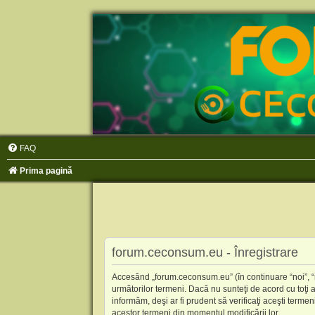
FAQ
Prima pagină
forum.ceconsum.eu - Înregistrare
Accesând „forum.ceconsum.eu” (în continuare “noi”, “n
următorilor termeni. Dacă nu sunteţi de acord cu toţi
informăm, deşi ar fi prudent să verificaţi aceşti terme
acestor termeni din momentul modificării lor.