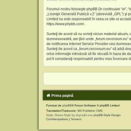
Forumul nostru foloseşte phpBB (în continuare “ei”, 
„
Licenţei Generală Publică v.2
” (abreviată „GPL”) şi p
Limited nu este responsabill în ceea ce site-ul accept
https://www.phpbb.com/
.
Sunteţi de acord să nu scrieţi niciun material abuziv, 
dumneavoastră, ale ţării unde „forum.ceconsum.eu” es
de notificarea Internet Service Provider-ului dumneav
Sunteţi de acord ca „forum.ceconsum.eu” să aibă drept
orice informaţie introdusă să fie stocată în baza de 
pot fi consideraţi responsabili pentru vreo încercare
Prima pagină
Furnizat de
phpBB
® Forum Software © phpBB Limited
Translation/Traducere:
MX-Publisher CMS
Style: Green-Style by Joyce&Luna
phpBB-Style-Design
Confidențialitate
|
Termeni