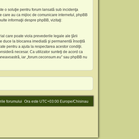
te o soluţie pentru forum lansată sub incidenţa
ile care au ca mijloc de comunicare internetul, phpBB
lte informaţii despre phpBB, vizitaţi:
al care poate viola prevederile legale ale ţării
te duce la blocarea imediată şi permanentă însoţită
te pentru a ajuta la respectarea acestor condiţii.
nsideră necesar. Ca utilizator sunteţi de acord ca
l dumneavoastră, iar „forum.ceconsum.eu” sau phpBB nu
rile forumului
Ora este UTC+03:00 Europe/Chisinau