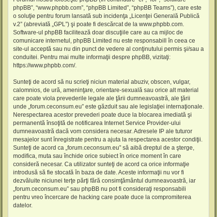
phpBB”, “www.phpbb.com”, “phpBB Limited”, “phpBB Teams”), care este
o soluţie pentru forum lansată sub incidenţa „
Licenţei Generală Publică
v.2
” (abreviată „GPL”) şi poate fi descărcat de la
www.phpbb.com
.
Software-ul phpBB facilitează doar discuţiile care au ca mijloc de
comunicare internetul, phpBB Limited nu este responsabill în ceea ce
site-ul acceptă sau nu din punct de vedere al conţinutului permis şi/sau a
conduitei. Pentru mai multe informaţii despre phpBB, vizitaţi:
https://www.phpbb.com/
.
Sunteţi de acord să nu scrieţi niciun material abuziv, obscen, vulgar,
calomnios, de ură, ameninţare, orientare-sexuală sau orice alt material
care poate viola prevederile legale ale ţării dumneavoastră, ale ţării
unde „forum.ceconsum.eu” este găzduit sau ale legislaţiei internaţionale.
Nerespectarea acestor prevederi poate duce la blocarea imediată şi
permanentă însoţită de notificarea Internet Service Provider-ului
dumneavoastră dacă vom considera necesar. Adresele IP ale tuturor
mesajelor sunt înregistrate pentru a ajuta la respectarea acestor condiţii.
Sunteţi de acord ca „forum.ceconsum.eu” să aibă dreptul de a şterge,
modifica, muta sau închide orice subiect în orice moment în care
consideră necesar. Ca utilizator sunteţi de acord ca orice informaţie
introdusă să fie stocată în baza de date. Aceste informaţii nu vor fi
dezvăluite niciunei terţe părţi fără consimţământul dumneavoastră, iar
„forum.ceconsum.eu” sau phpBB nu pot fi consideraţi responsabili
pentru vreo încercare de hacking care poate duce la compromiterea
datelor.