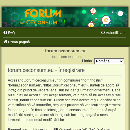
FAQ
Autentificare
Prima pagină
forum.ceconsum.eu
forum.ceconsum.eu
Limba:
forum.ceconsum.eu - Înregistrare
Accesând „forum.ceconsum.eu” (în continuare “noi”, “nostru”,
“forum.ceconsum.eu”, “https://forum.ceconsum.eu”), sunteţi de acord să
intraţi din punct de vedere legal sub incidenţa următorilor termeni. Dacă
nu sunteţi de acord cu toţi aceşti termeni, vă rugăm să nu accesaţi şi/sau
folosiţi „forum.ceconsum.eu”. Putem schimba aceste reguli oricând şi ne
vom strădui să vă informăm, deşi ar fi prudent să verificaţi aceşti termeni
în mod regulat în timp ce folosiţi „forum.ceconsum.eu” pentru că după
modificări sunteţi de acord să intraţi sub incidenţa legală a acestor
termeni din momentul modificării lor.
Forumul nostru foloseşte phpBB (în continuare “ei”, “lor”, “software