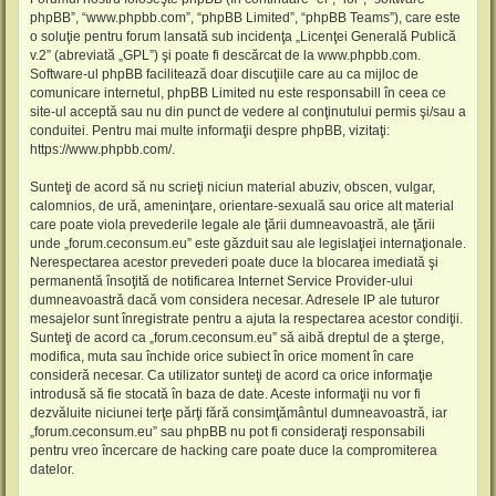
phpBB”, “www.phpbb.com”, “phpBB Limited”, “phpBB Teams”), care este
o soluţie pentru forum lansată sub incidenţa „
Licenţei Generală Publică
v.2
” (abreviată „GPL”) şi poate fi descărcat de la
www.phpbb.com
.
Software-ul phpBB facilitează doar discuţiile care au ca mijloc de
comunicare internetul, phpBB Limited nu este responsabill în ceea ce
site-ul acceptă sau nu din punct de vedere al conţinutului permis şi/sau a
conduitei. Pentru mai multe informaţii despre phpBB, vizitaţi:
https://www.phpbb.com/
.
Sunteţi de acord să nu scrieţi niciun material abuziv, obscen, vulgar,
calomnios, de ură, ameninţare, orientare-sexuală sau orice alt material
care poate viola prevederile legale ale ţării dumneavoastră, ale ţării
unde „forum.ceconsum.eu” este găzduit sau ale legislaţiei internaţionale.
Nerespectarea acestor prevederi poate duce la blocarea imediată şi
permanentă însoţită de notificarea Internet Service Provider-ului
dumneavoastră dacă vom considera necesar. Adresele IP ale tuturor
mesajelor sunt înregistrate pentru a ajuta la respectarea acestor condiţii.
Sunteţi de acord ca „forum.ceconsum.eu” să aibă dreptul de a şterge,
modifica, muta sau închide orice subiect în orice moment în care
consideră necesar. Ca utilizator sunteţi de acord ca orice informaţie
introdusă să fie stocată în baza de date. Aceste informaţii nu vor fi
dezvăluite niciunei terţe părţi fără consimţământul dumneavoastră, iar
„forum.ceconsum.eu” sau phpBB nu pot fi consideraţi responsabili
pentru vreo încercare de hacking care poate duce la compromiterea
datelor.