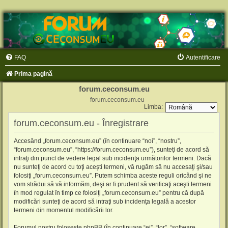
FAQ
Autentificare
Prima pagină
forum.ceconsum.eu
forum.ceconsum.eu
Limba:
forum.ceconsum.eu - Înregistrare
Accesând „forum.ceconsum.eu” (în continuare “noi”, “nostru”,
“forum.ceconsum.eu”, “https://forum.ceconsum.eu”), sunteţi de acord să
intraţi din punct de vedere legal sub incidenţa următorilor termeni. Dacă
nu sunteţi de acord cu toţi aceşti termeni, vă rugăm să nu accesaţi şi/sau
folosiţi „forum.ceconsum.eu”. Putem schimba aceste reguli oricând şi ne
vom strădui să vă informăm, deşi ar fi prudent să verificaţi aceşti termeni
în mod regulat în timp ce folosiţi „forum.ceconsum.eu” pentru că după
modificări sunteţi de acord să intraţi sub incidenţa legală a acestor
termeni din momentul modificării lor.
Forumul nostru foloseşte phpBB (în continuare “ei”, “lor”, “software