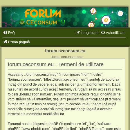
FAQ
Înregistrare
Autentificare
Prima pagină
forum.ceconsum.eu
forum.ceconsum.eu
forum.ceconsum.eu - Termeni de utilizare
Accesând „forum.ceconsum.eu” (în continuare “noi”, “nostru”,
“forum.ceconsum.eu”, “https://forum.ceconsum.eu”), sunteţi de acord să
intraţi din punct de vedere legal sub incidenţa următorilor termeni. Dacă
nu sunteţi de acord cu toţi aceşti termeni, vă rugăm să nu accesaţi şi/sau
folosiţi „forum.ceconsum.eu”. Putem schimba aceste reguli oricând şi ne
vom strădui să vă informăm, deşi ar fi prudent să verificaţi aceşti termeni
în mod regulat în timp ce folosiţi „forum.ceconsum.eu” pentru că după
modificări sunteţi de acord să intraţi sub incidenţa legală a acestor
termeni din momentul modificării lor.
Forumul nostru foloseşte phpBB (în continuare “ei”, “lor”, “software
phpBB”, “www.phpbb.com”, “phpBB Limited”, “phpBB Teams”), care este