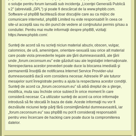
o soluţie pentru forum lansată sub incidenţa „
Licenţei Generală Publică
v.2
” (abreviată „GPL”) şi poate fi descărcat de la
www.phpbb.com
.
Software-ul phpBB facilitează doar discuţiile care au ca mijloc de
comunicare internetul, phpBB Limited nu este responsabill în ceea ce
site-ul acceptă sau nu din punct de vedere al conţinutului permis şi/sau a
conduitei. Pentru mai multe informaţii despre phpBB, vizitaţi:
https://www.phpbb.com/
.
Sunteţi de acord să nu scrieţi niciun material abuziv, obscen, vulgar,
calomnios, de ură, ameninţare, orientare-sexuală sau orice alt material
care poate viola prevederile legale ale ţării dumneavoastră, ale ţării
unde „forum.ceconsum.eu” este găzduit sau ale legislaţiei internaţionale.
Nerespectarea acestor prevederi poate duce la blocarea imediată şi
permanentă însoţită de notificarea Internet Service Provider-ului
dumneavoastră dacă vom considera necesar. Adresele IP ale tuturor
mesajelor sunt înregistrate pentru a ajuta la respectarea acestor condiţii.
Sunteţi de acord ca „forum.ceconsum.eu” să aibă dreptul de a şterge,
modifica, muta sau închide orice subiect în orice moment în care
consideră necesar. Ca utilizator sunteţi de acord ca orice informaţie
introdusă să fie stocată în baza de date. Aceste informaţii nu vor fi
dezvăluite niciunei terţe părţi fără consimţământul dumneavoastră, iar
„forum.ceconsum.eu” sau phpBB nu pot fi consideraţi responsabili
pentru vreo încercare de hacking care poate duce la compromiterea
datelor.