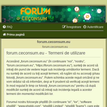
FAQ
Înregistrare
Autentificare
Prima pagină
forum.ceconsum.eu
forum.ceconsum.eu
forum.ceconsum.eu - Termeni de utilizare
Accesând „forum.ceconsum.eu” (în continuare “noi”, “nostru”,
“forum.ceconsum.eu”, “https://forum.ceconsum.eu”), sunteţi de acord să
intraţi din punct de vedere legal sub incidenţa următorilor termeni. Dacă
nu sunteţi de acord cu toţi aceşti termeni, vă rugăm să nu accesaţi şi/sau
folosiţi „forum.ceconsum.eu”. Putem schimba aceste reguli oricând şi ne
vom strădui să vă informăm, deşi ar fi prudent să verificaţi aceşti termeni
în mod regulat în timp ce folosiţi „forum.ceconsum.eu” pentru că după
modificări sunteţi de acord să intraţi sub incidenţa legală a acestor
termeni din momentul modificării lor.
Forumul nostru foloseşte phpBB (în continuare “ei”, “lor”, “software
phpBB”, “www.phpbb.com”, “phpBB Limited”, “phpBB Teams”), care este