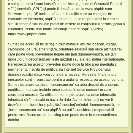
o soluţie pentru forum lansată sub incidenţa „
Licenţei Generală Publică
v.2
” (abreviată „GPL”) şi poate fi descărcat de la
www.phpbb.com
.
Software-ul phpBB facilitează doar discuţiile care au ca mijloc de
comunicare internetul, phpBB Limited nu este responsabill în ceea ce
site-ul acceptă sau nu din punct de vedere al conţinutului permis şi/sau a
conduitei. Pentru mai multe informaţii despre phpBB, vizitaţi:
https://www.phpbb.com/
.
Sunteţi de acord să nu scrieţi niciun material abuziv, obscen, vulgar,
calomnios, de ură, ameninţare, orientare-sexuală sau orice alt material
care poate viola prevederile legale ale ţării dumneavoastră, ale ţării
unde „forum.ceconsum.eu” este găzduit sau ale legislaţiei internaţionale.
Nerespectarea acestor prevederi poate duce la blocarea imediată şi
permanentă însoţită de notificarea Internet Service Provider-ului
dumneavoastră dacă vom considera necesar. Adresele IP ale tuturor
mesajelor sunt înregistrate pentru a ajuta la respectarea acestor condiţii.
Sunteţi de acord ca „forum.ceconsum.eu” să aibă dreptul de a şterge,
modifica, muta sau închide orice subiect în orice moment în care
consideră necesar. Ca utilizator sunteţi de acord ca orice informaţie
introdusă să fie stocată în baza de date. Aceste informaţii nu vor fi
dezvăluite niciunei terţe părţi fără consimţământul dumneavoastră, iar
„forum.ceconsum.eu” sau phpBB nu pot fi consideraţi responsabili
pentru vreo încercare de hacking care poate duce la compromiterea
datelor.