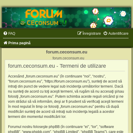
FAQ
Înregistrare
Autentificare
Prima pagină
forum.ceconsum.eu
forum.ceconsum.eu
forum.ceconsum.eu - Termeni de utilizare
Accesând „forum.ceconsum.eu” (în continuare “noi”, “nostru”,
“forum.ceconsum.eu”, “https://forum.ceconsum.eu”), sunteţi de acord să
intraţi din punct de vedere legal sub incidenţa următorilor termeni. Dacă
nu sunteţi de acord cu toţi aceşti termeni, vă rugăm să nu accesaţi şi/sau
folosiţi „forum.ceconsum.eu”. Putem schimba aceste reguli oricând şi ne
vom strădui să vă informăm, deşi ar fi prudent să verificaţi aceşti termeni
în mod regulat în timp ce folosiţi „forum.ceconsum.eu” pentru că după
modificări sunteţi de acord să intraţi sub incidenţa legală a acestor
termeni din momentul modificării lor.
Forumul nostru foloseşte phpBB (în continuare “ei”, “lor”, “software
phpBB”, “www.phpbb.com”, “phpBB Limited”, “phpBB Teams”), care este