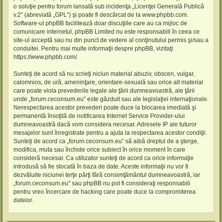
o soluţie pentru forum lansată sub incidenţa „
Licenţei Generală Publică
v.2
” (abreviată „GPL”) şi poate fi descărcat de la
www.phpbb.com
.
Software-ul phpBB facilitează doar discuţiile care au ca mijloc de
comunicare internetul, phpBB Limited nu este responsabill în ceea ce
site-ul acceptă sau nu din punct de vedere al conţinutului permis şi/sau a
conduitei. Pentru mai multe informaţii despre phpBB, vizitaţi:
https://www.phpbb.com/
.
Sunteţi de acord să nu scrieţi niciun material abuziv, obscen, vulgar,
calomnios, de ură, ameninţare, orientare-sexuală sau orice alt material
care poate viola prevederile legale ale ţării dumneavoastră, ale ţării
unde „forum.ceconsum.eu” este găzduit sau ale legislaţiei internaţionale.
Nerespectarea acestor prevederi poate duce la blocarea imediată şi
permanentă însoţită de notificarea Internet Service Provider-ului
dumneavoastră dacă vom considera necesar. Adresele IP ale tuturor
mesajelor sunt înregistrate pentru a ajuta la respectarea acestor condiţii.
Sunteţi de acord ca „forum.ceconsum.eu” să aibă dreptul de a şterge,
modifica, muta sau închide orice subiect în orice moment în care
consideră necesar. Ca utilizator sunteţi de acord ca orice informaţie
introdusă să fie stocată în baza de date. Aceste informaţii nu vor fi
dezvăluite niciunei terţe părţi fără consimţământul dumneavoastră, iar
„forum.ceconsum.eu” sau phpBB nu pot fi consideraţi responsabili
pentru vreo încercare de hacking care poate duce la compromiterea
datelor.