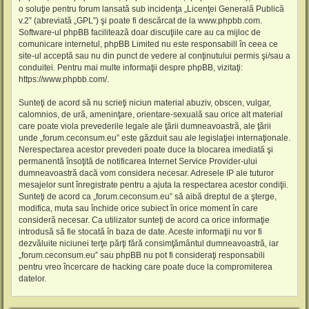
o soluţie pentru forum lansată sub incidenţa „
Licenţei Generală Publică
v.2
” (abreviată „GPL”) şi poate fi descărcat de la
www.phpbb.com
.
Software-ul phpBB facilitează doar discuţiile care au ca mijloc de
comunicare internetul, phpBB Limited nu este responsabill în ceea ce
site-ul acceptă sau nu din punct de vedere al conţinutului permis şi/sau a
conduitei. Pentru mai multe informaţii despre phpBB, vizitaţi:
https://www.phpbb.com/
.
Sunteţi de acord să nu scrieţi niciun material abuziv, obscen, vulgar,
calomnios, de ură, ameninţare, orientare-sexuală sau orice alt material
care poate viola prevederile legale ale ţării dumneavoastră, ale ţării
unde „forum.ceconsum.eu” este găzduit sau ale legislaţiei internaţionale.
Nerespectarea acestor prevederi poate duce la blocarea imediată şi
permanentă însoţită de notificarea Internet Service Provider-ului
dumneavoastră dacă vom considera necesar. Adresele IP ale tuturor
mesajelor sunt înregistrate pentru a ajuta la respectarea acestor condiţii.
Sunteţi de acord ca „forum.ceconsum.eu” să aibă dreptul de a şterge,
modifica, muta sau închide orice subiect în orice moment în care
consideră necesar. Ca utilizator sunteţi de acord ca orice informaţie
introdusă să fie stocată în baza de date. Aceste informaţii nu vor fi
dezvăluite niciunei terţe părţi fără consimţământul dumneavoastră, iar
„forum.ceconsum.eu” sau phpBB nu pot fi consideraţi responsabili
pentru vreo încercare de hacking care poate duce la compromiterea
datelor.