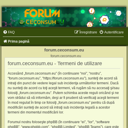
FAQ
Înregistrare
Autentificare
Prima pagină
forum.ceconsum.eu
forum.ceconsum.eu
forum.ceconsum.eu - Termeni de utilizare
Accesând „forum.ceconsum.eu” (în continuare “noi”, “nostru”,
“forum.ceconsum.eu”, “https://forum.ceconsum.eu”), sunteţi de acord să
intraţi din punct de vedere legal sub incidenţa următorilor termeni. Dacă
nu sunteţi de acord cu toţi aceşti termeni, vă rugăm să nu accesaţi şi/sau
folosiţi „forum.ceconsum.eu”. Putem schimba aceste reguli oricând şi ne
vom strădui să vă informăm, deşi ar fi prudent să verificaţi aceşti termeni
în mod regulat în timp ce folosiţi „forum.ceconsum.eu” pentru că după
modificări sunteţi de acord să intraţi sub incidenţa legală a acestor
termeni din momentul modificării lor.
Forumul nostru foloseşte phpBB (în continuare “ei”, “lor”, “software
phpBB”, “www.phpbb.com”, “phpBB Limited”, “phpBB Teams”), care este