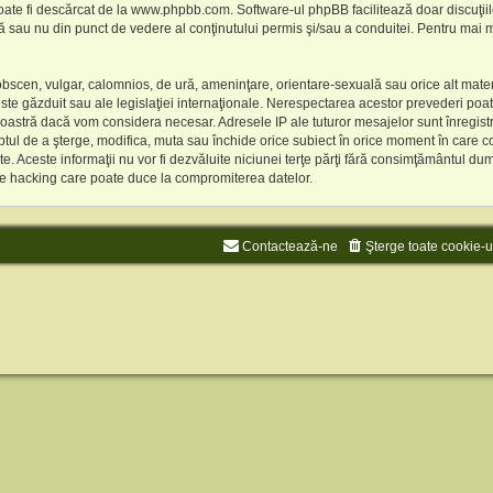
oate fi descărcat de la
www.phpbb.com
. Software-ul phpBB facilitează doar discuţi
ă sau nu din punct de vedere al conţinutului permis şi/sau a conduitei. Pentru mai mu
obscen, vulgar, calomnios, de ură, ameninţare, orientare-sexuală sau orice alt materi
te găzduit sau ale legislaţiei internaţionale. Nerespectarea acestor prevederi poa
oastră dacă vom considera necesar. Adresele IP ale tuturor mesajelor sunt înregistra
ul de a şterge, modifica, muta sau închide orice subiect în orice moment în care co
date. Aceste informaţii nu vor fi dezvăluite niciunei terţe părţi fără consimţământu
 de hacking care poate duce la compromiterea datelor.
Contactează-ne
Şterge toate cookie-u