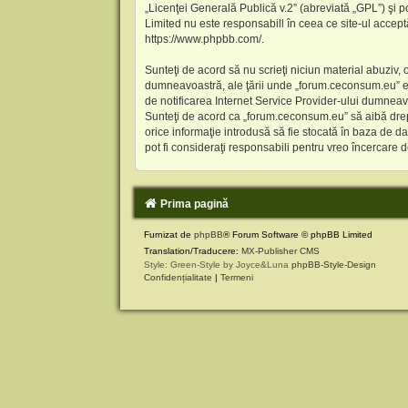
„
Licenţei Generală Publică v.2
” (abreviată „GPL”) şi p
Limited nu este responsabill în ceea ce site-ul accept
https://www.phpbb.com/
.
Sunteţi de acord să nu scrieţi niciun material abuziv, 
dumneavoastră, ale ţării unde „forum.ceconsum.eu” es
de notificarea Internet Service Provider-ului dumneav
Sunteţi de acord ca „forum.ceconsum.eu” să aibă drept
orice informaţie introdusă să fie stocată în baza de 
pot fi consideraţi responsabili pentru vreo încercare
Prima pagină
Furnizat de
phpBB
® Forum Software © phpBB Limited
Translation/Traducere:
MX-Publisher CMS
Style: Green-Style by Joyce&Luna
phpBB-Style-Design
Confidențialitate
|
Termeni