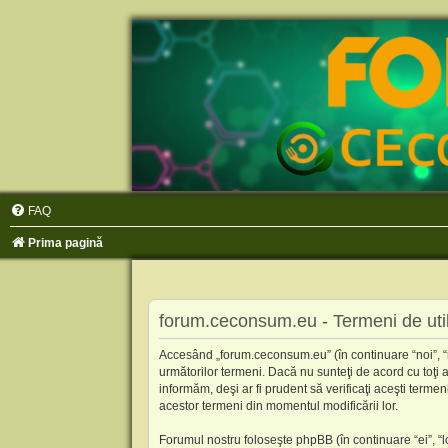
FAQ
Prima pagină
forum.ceconsum.eu - Termeni de util
Accesând „forum.ceconsum.eu” (în continuare “noi”, “n
următorilor termeni. Dacă nu sunteţi de acord cu toţi
informăm, deşi ar fi prudent să verificaţi aceşti terme
acestor termeni din momentul modificării lor.
Forumul nostru foloseşte phpBB (în continuare “ei”, 