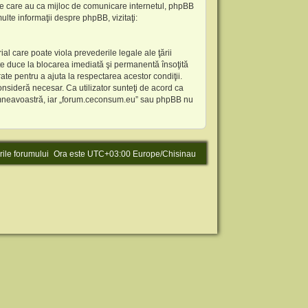
ile care au ca mijloc de comunicare internetul, phpBB
lte informaţii despre phpBB, vizitaţi:
al care poate viola prevederile legale ale ţării
te duce la blocarea imediată şi permanentă însoţită
te pentru a ajuta la respectarea acestor condiţii.
nsideră necesar. Ca utilizator sunteţi de acord ca
l dumneavoastră, iar „forum.ceconsum.eu” sau phpBB nu
rile forumului
Ora este UTC+03:00 Europe/Chisinau