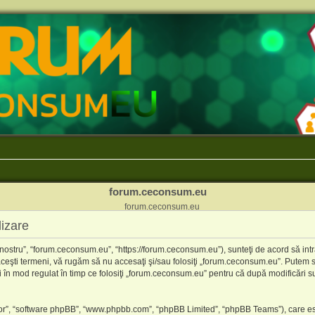
forum.ceconsum.eu
forum.ceconsum.eu
izare
ostru”, “forum.ceconsum.eu”, “https://forum.ceconsum.eu”), sunteţi de acord să intr
 aceşti termeni, vă rugăm să nu accesaţi şi/sau folosiţi „forum.ceconsum.eu”. Putem 
ni în mod regulat în timp ce folosiţi „forum.ceconsum.eu” pentru că după modificări su
“lor”, “software phpBB”, “www.phpbb.com”, “phpBB Limited”, “phpBB Teams”), care es