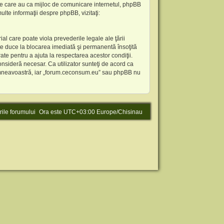
ile care au ca mijloc de comunicare internetul, phpBB
lte informaţii despre phpBB, vizitaţi:
al care poate viola prevederile legale ale ţării
te duce la blocarea imediată şi permanentă însoţită
te pentru a ajuta la respectarea acestor condiţii.
nsideră necesar. Ca utilizator sunteţi de acord ca
l dumneavoastră, iar „forum.ceconsum.eu” sau phpBB nu
rile forumului
Ora este UTC+03:00 Europe/Chisinau