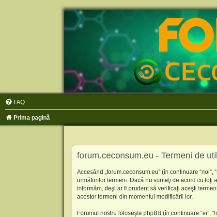
FAQ
Prima pagină
forum.ceconsum.eu - Termeni de util
Accesând „forum.ceconsum.eu” (în continuare “noi”, “n
următorilor termeni. Dacă nu sunteţi de acord cu toţi
informăm, deşi ar fi prudent să verificaţi aceşti terme
acestor termeni din momentul modificării lor.
Forumul nostru foloseşte phpBB (în continuare “ei”, 