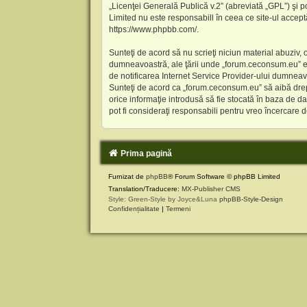
„
Licenţei Generală Publică v.2
” (abreviată „GPL”) şi p
Limited nu este responsabill în ceea ce site-ul accept
https://www.phpbb.com/
.
Sunteţi de acord să nu scrieţi niciun material abuziv, 
dumneavoastră, ale ţării unde „forum.ceconsum.eu” es
de notificarea Internet Service Provider-ului dumneav
Sunteţi de acord ca „forum.ceconsum.eu” să aibă drept
orice informaţie introdusă să fie stocată în baza de 
pot fi consideraţi responsabili pentru vreo încercare
Prima pagină
Furnizat de
phpBB
® Forum Software © phpBB Limited
Translation/Traducere:
MX-Publisher CMS
Style: Green-Style by Joyce&Luna
phpBB-Style-Design
Confidențialitate
|
Termeni