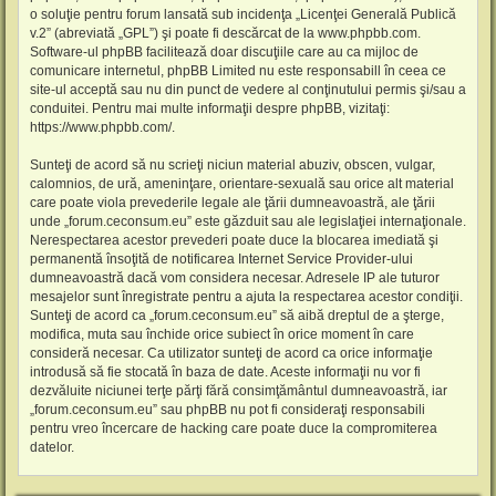
o soluţie pentru forum lansată sub incidenţa „
Licenţei Generală Publică
v.2
” (abreviată „GPL”) şi poate fi descărcat de la
www.phpbb.com
.
Software-ul phpBB facilitează doar discuţiile care au ca mijloc de
comunicare internetul, phpBB Limited nu este responsabill în ceea ce
site-ul acceptă sau nu din punct de vedere al conţinutului permis şi/sau a
conduitei. Pentru mai multe informaţii despre phpBB, vizitaţi:
https://www.phpbb.com/
.
Sunteţi de acord să nu scrieţi niciun material abuziv, obscen, vulgar,
calomnios, de ură, ameninţare, orientare-sexuală sau orice alt material
care poate viola prevederile legale ale ţării dumneavoastră, ale ţării
unde „forum.ceconsum.eu” este găzduit sau ale legislaţiei internaţionale.
Nerespectarea acestor prevederi poate duce la blocarea imediată şi
permanentă însoţită de notificarea Internet Service Provider-ului
dumneavoastră dacă vom considera necesar. Adresele IP ale tuturor
mesajelor sunt înregistrate pentru a ajuta la respectarea acestor condiţii.
Sunteţi de acord ca „forum.ceconsum.eu” să aibă dreptul de a şterge,
modifica, muta sau închide orice subiect în orice moment în care
consideră necesar. Ca utilizator sunteţi de acord ca orice informaţie
introdusă să fie stocată în baza de date. Aceste informaţii nu vor fi
dezvăluite niciunei terţe părţi fără consimţământul dumneavoastră, iar
„forum.ceconsum.eu” sau phpBB nu pot fi consideraţi responsabili
pentru vreo încercare de hacking care poate duce la compromiterea
datelor.