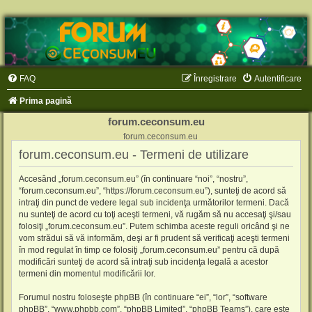
FAQ
Înregistrare
Autentificare
Prima pagină
forum.ceconsum.eu
forum.ceconsum.eu
forum.ceconsum.eu - Termeni de utilizare
Accesând „forum.ceconsum.eu” (în continuare “noi”, “nostru”,
“forum.ceconsum.eu”, “https://forum.ceconsum.eu”), sunteţi de acord să
intraţi din punct de vedere legal sub incidenţa următorilor termeni. Dacă
nu sunteţi de acord cu toţi aceşti termeni, vă rugăm să nu accesaţi şi/sau
folosiţi „forum.ceconsum.eu”. Putem schimba aceste reguli oricând şi ne
vom strădui să vă informăm, deşi ar fi prudent să verificaţi aceşti termeni
în mod regulat în timp ce folosiţi „forum.ceconsum.eu” pentru că după
modificări sunteţi de acord să intraţi sub incidenţa legală a acestor
termeni din momentul modificării lor.
Forumul nostru foloseşte phpBB (în continuare “ei”, “lor”, “software
phpBB”, “www.phpbb.com”, “phpBB Limited”, “phpBB Teams”), care este