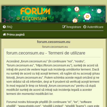
FAQ
Înregistrare
Autentificare
Prima pagină
forum.ceconsum.eu
forum.ceconsum.eu
forum.ceconsum.eu - Termeni de utilizare
Accesând „forum.ceconsum.eu” (în continuare “noi”, “nostru”,
“forum.ceconsum.eu”, “https://forum.ceconsum.eu”), sunteţi de acord să
intraţi din punct de vedere legal sub incidenţa următorilor termeni. Dacă
nu sunteţi de acord cu toţi aceşti termeni, vă rugăm să nu accesaţi şi/sau
folosiţi „forum.ceconsum.eu”. Putem schimba aceste reguli oricând şi ne
vom strădui să vă informăm, deşi ar fi prudent să verificaţi aceşti termeni
în mod regulat în timp ce folosiţi „forum.ceconsum.eu” pentru că după
modificări sunteţi de acord să intraţi sub incidenţa legală a acestor
termeni din momentul modificării lor.
Forumul nostru foloseşte phpBB (în continuare “ei”, “lor”, “software
phpBB”, “www.phpbb.com”, “phpBB Limited”, “phpBB Teams”), care este