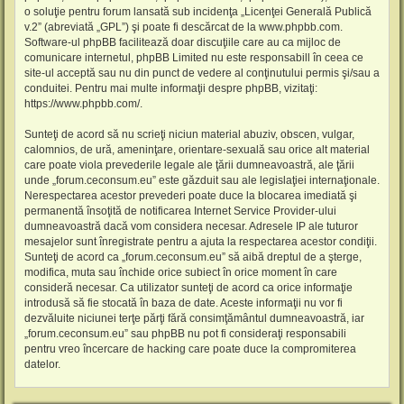
o soluţie pentru forum lansată sub incidenţa „
Licenţei Generală Publică
v.2
” (abreviată „GPL”) şi poate fi descărcat de la
www.phpbb.com
.
Software-ul phpBB facilitează doar discuţiile care au ca mijloc de
comunicare internetul, phpBB Limited nu este responsabill în ceea ce
site-ul acceptă sau nu din punct de vedere al conţinutului permis şi/sau a
conduitei. Pentru mai multe informaţii despre phpBB, vizitaţi:
https://www.phpbb.com/
.
Sunteţi de acord să nu scrieţi niciun material abuziv, obscen, vulgar,
calomnios, de ură, ameninţare, orientare-sexuală sau orice alt material
care poate viola prevederile legale ale ţării dumneavoastră, ale ţării
unde „forum.ceconsum.eu” este găzduit sau ale legislaţiei internaţionale.
Nerespectarea acestor prevederi poate duce la blocarea imediată şi
permanentă însoţită de notificarea Internet Service Provider-ului
dumneavoastră dacă vom considera necesar. Adresele IP ale tuturor
mesajelor sunt înregistrate pentru a ajuta la respectarea acestor condiţii.
Sunteţi de acord ca „forum.ceconsum.eu” să aibă dreptul de a şterge,
modifica, muta sau închide orice subiect în orice moment în care
consideră necesar. Ca utilizator sunteţi de acord ca orice informaţie
introdusă să fie stocată în baza de date. Aceste informaţii nu vor fi
dezvăluite niciunei terţe părţi fără consimţământul dumneavoastră, iar
„forum.ceconsum.eu” sau phpBB nu pot fi consideraţi responsabili
pentru vreo încercare de hacking care poate duce la compromiterea
datelor.