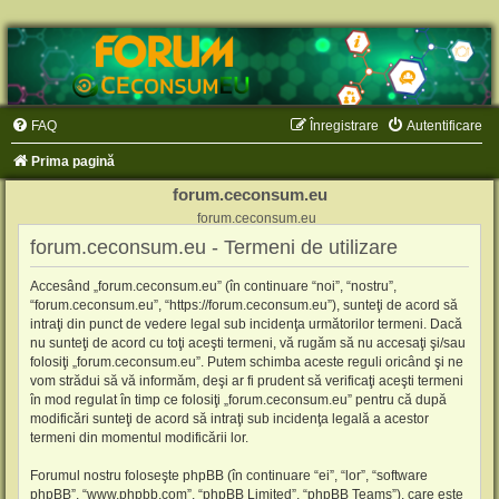
FAQ
Înregistrare
Autentificare
Prima pagină
forum.ceconsum.eu
forum.ceconsum.eu
forum.ceconsum.eu - Termeni de utilizare
Accesând „forum.ceconsum.eu” (în continuare “noi”, “nostru”,
“forum.ceconsum.eu”, “https://forum.ceconsum.eu”), sunteţi de acord să
intraţi din punct de vedere legal sub incidenţa următorilor termeni. Dacă
nu sunteţi de acord cu toţi aceşti termeni, vă rugăm să nu accesaţi şi/sau
folosiţi „forum.ceconsum.eu”. Putem schimba aceste reguli oricând şi ne
vom strădui să vă informăm, deşi ar fi prudent să verificaţi aceşti termeni
în mod regulat în timp ce folosiţi „forum.ceconsum.eu” pentru că după
modificări sunteţi de acord să intraţi sub incidenţa legală a acestor
termeni din momentul modificării lor.
Forumul nostru foloseşte phpBB (în continuare “ei”, “lor”, “software
phpBB”, “www.phpbb.com”, “phpBB Limited”, “phpBB Teams”), care este